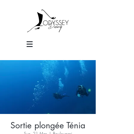
Sortie plongée Ténia
Sun, 21 Mar
  |  
Bouloupari