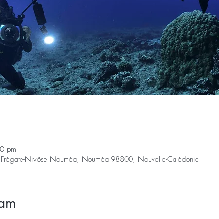
10 pm
la Frégate-Nivôse Nouméa, Nouméa 98800, Nouvelle-Calédonie
ram