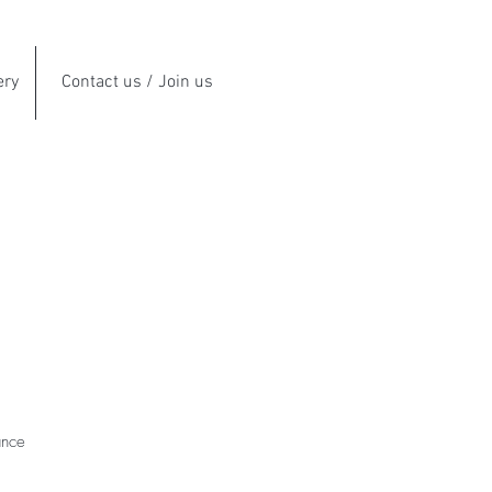
ery
Contact us / Join us
ance