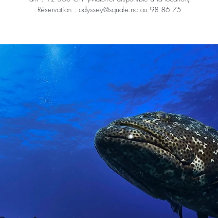
Réservation : odyssey@squale.nc ou 98 86 75