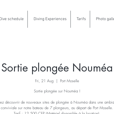
Dive schedule
Diving Experiences
Tarifs
Photo gall
Sortie plongée Nouméa
Fri, 21 Aug
  |  
Port Moselle
Sortie plongée sur Nouméa !
ez découvrir de nouveaux sites de plongée à Nouméa dans une ambi
conviviale sur notre bateau de 7 plongeurs, au départ de Port Moselle.
Tarif : 12 500 CFP (Matériel disponible à la location).