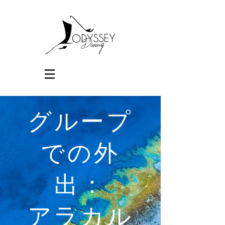
グループ
での外
出：
アラカル