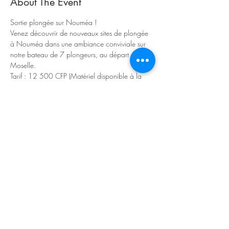
About The Event
Sortie plongée sur Nouméa !
Venez découvrir de nouveaux sites de plongée 
à Nouméa dans une ambiance conviviale sur 
notre bateau de 7 plongeurs, au départ de Port 
Moselle.
Tarif : 12 500 CFP (Matériel disponible à la 
location).
Réservation : odyssey@squale.nc ou 98 86 75
Share This Event
©2025 ODYSSEY