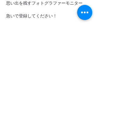
思い出を残すフォトグラファーモニター
急いで登録してください！
料金: 6 泊 6 日 - 185,000 CFP (クルーズ、
12 ～ 14 ダイブ、ボトル、船長とダイビン
グ インストラクター、食事を含む)。ダイビ
ング器材は 1 アイテムあたり 400 CFP の料
金でレンタルできます。
予約と情報: odyssey@squale.nc - 98 86 75
Share This Event