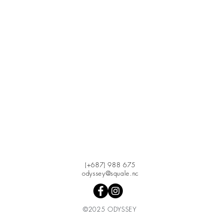
(+687) 988 675
odyssey@squale.nc
©2025 ODYSSEY