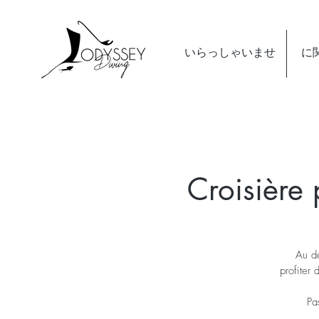
いらっしゃいませ
に
Croisière
Au dé
profiter
Pa