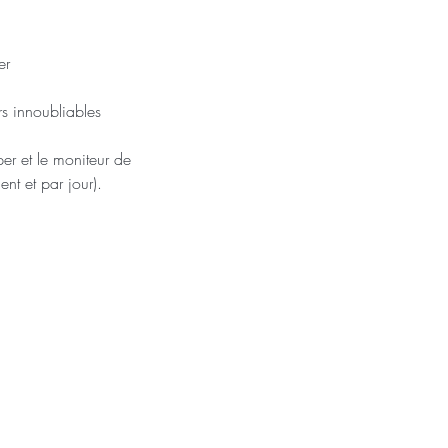
er 
rs innoubliables
per et le moniteur de 
ent et par jour).