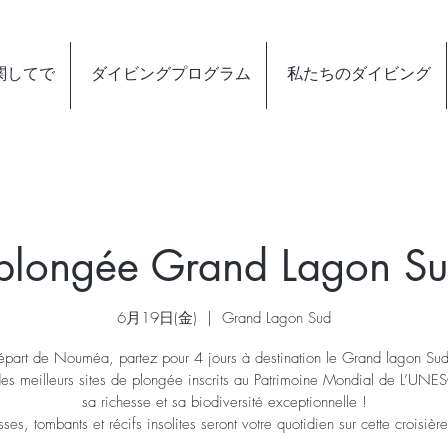
関してで
ダイビングプログラム
私たちのダイビング
 plongée Grand Lagon S
6月19日(金)
  |  
Grand Lagon Sud
part de Nouméa, partez pour 4 jours à destination le Grand lagon Su
 des meilleurs sites de plongée inscrits au Patrimoine Mondial de L’UN
sa richesse et sa biodiversité exceptionnelle !
sses, tombants et récifs insolites seront votre quotidien sur cette croisière 