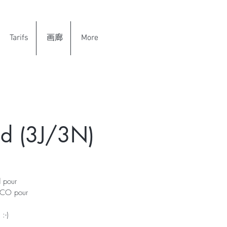
Tarifs
画廊
More
ud (3J/3N)
d pour
ESCO pour
:-)