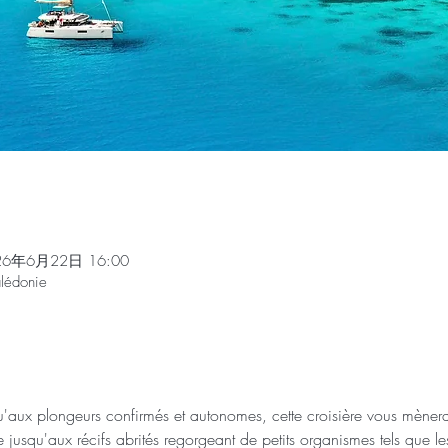
26年6月22日 16:00
lédonie
'aux plongeurs confirmés et autonomes, cette croisière vous mènera
e jusqu'aux récifs abrités regorgeant de petits organismes tels que le