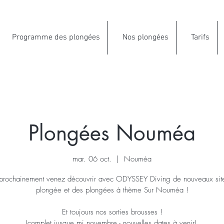
Programme des plongées
Nos plongées
Tarifs
Plongées Nouméa
mar. 06 oct.
  |  
Nouméa
 prochainement venez découvrir avec ODYSSEY Diving de nouveaux sit
plongée et des plongées à thème Sur Nouméa !
Et toujours nos sorties brousses !
(complet jusque mi novembre - nouvelles dates à venir).