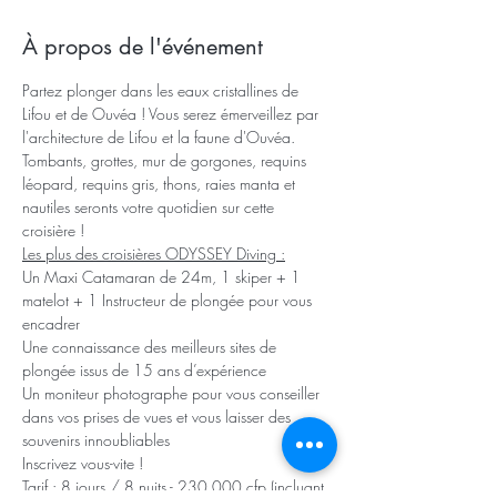
À propos de l'événement
Partez plonger dans les eaux cristallines de 
Lifou et de Ouvéa ! Vous serez émerveillez par 
l'architecture de Lifou et la faune d'Ouvéa. 
Tombants, grottes, mur de gorgones, requins 
léopard, requins gris, thons, raies manta et 
nautiles seronts votre quotidien sur cette 
croisière !
Les plus des croisières ODYSSEY Diving :
Un Maxi Catamaran de 24m, 1 skiper + 1 
matelot + 1 Instructeur de plongée pour vous 
encadrer 
Une connaissance des meilleurs sites de 
plongée issus de 15 ans d’expérience
Un moniteur photographe pour vous conseiller 
dans vos prises de vues et vous laisser des 
souvenirs innoubliables
Inscrivez vous-vite !
Tarif :
 8 jours / 8 nuits - 230 000 cfp (incluant 