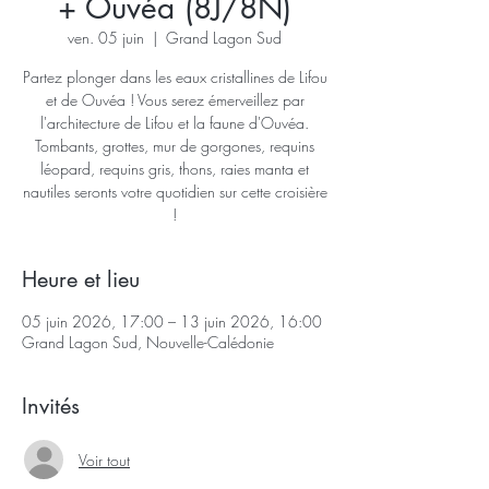
+ Ouvéa (8J/8N)
ven. 05 juin
  |  
Grand Lagon Sud
Partez plonger dans les eaux cristallines de Lifou
et de Ouvéa ! Vous serez émerveillez par
l'architecture de Lifou et la faune d'Ouvéa.
Tombants, grottes, mur de gorgones, requins
léopard, requins gris, thons, raies manta et
nautiles seronts votre quotidien sur cette croisière
!
Heure et lieu
05 juin 2026, 17:00 – 13 juin 2026, 16:00
Grand Lagon Sud, Nouvelle-Calédonie
Invités
Voir tout